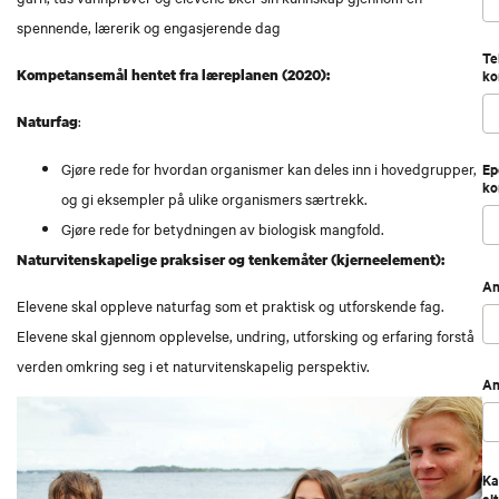
spennende, lærerik og engasjerende dag
Te
Kompetansemål hentet fra læreplanen (2020):
ko
:
Naturfag
Gjøre rede for hvordan organismer kan deles inn i hovedgrupper,
Ep
ko
og gi eksempler på ulike organismers særtrekk.
Gjøre rede for betydningen av biologisk mangfold.
Naturvitenskapelige praksiser og tenkemåter (kjerneelement):
An
Elevene skal oppleve naturfag som et praktisk og utforskende fag.
Elevene skal gjennom opplevelse, undring, utforsking og erfaring forstå
verden omkring seg i et naturvitenskapelig perspektiv.
An
Ka
al