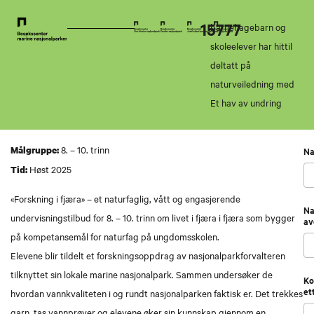
15777
barnehagebarn og
skoleelever har hittil
deltatt på
naturveiledning med
Et hav av undring
8. – 10. trinn
Målgruppe:
Na
Høst 2025
Tid:
«Forskning i fjæra» – et naturfaglig, vått og engasjerende
Na
undervisningstilbud for 8. – 10. trinn om livet i fjæra i fjæra som bygger
av
på kompetansemål for naturfag på ungdomsskolen.
Elevene blir tildelt et forskningsoppdrag av nasjonalparkforvalteren
tilknyttet sin lokale marine nasjonalpark. Sammen undersøker de
Ko
et
hvordan vannkvaliteten i og rundt nasjonalparken faktisk er. Det trekkes
garn, tas vannprøver og elevene øker sin kunnskap gjennom en