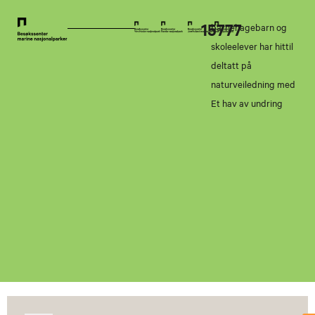
15777
barnehagebarn og
skoleelever har hittil
deltatt på
naturveiledning med
Et hav av undring