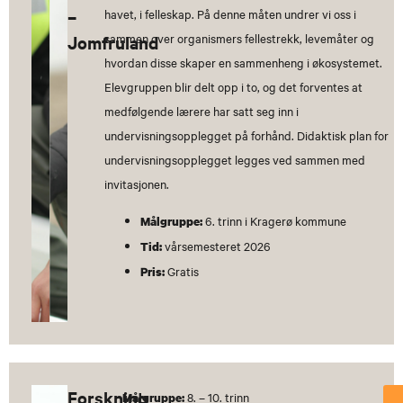
–
havet, i felleskap. På denne måten undrer vi oss i
sammen over organismers fellestrekk, levemåter og
Jomfruland
hvordan disse skaper en sammenheng i økosystemet.
Elevgruppen blir delt opp i to, og det forventes at
medfølgende lærere har satt seg inn i
undervisningsopplegget på forhånd. Didaktisk plan for
undervisningsopplegget legges ved sammen med
invitasjonen.
6. trinn i Kragerø kommune
Målgruppe:
vårsemesteret 2026
Tid:
Gratis
Pris:
Forskning
8. – 10. trinn
Målgruppe: