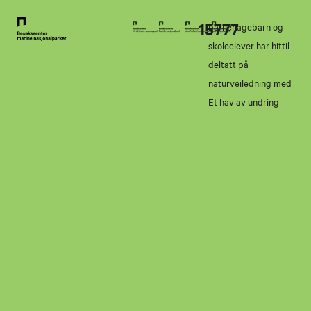
15777
barnehagebarn og
skoleelever har hittil
deltatt på
naturveiledning med
Et hav av undring